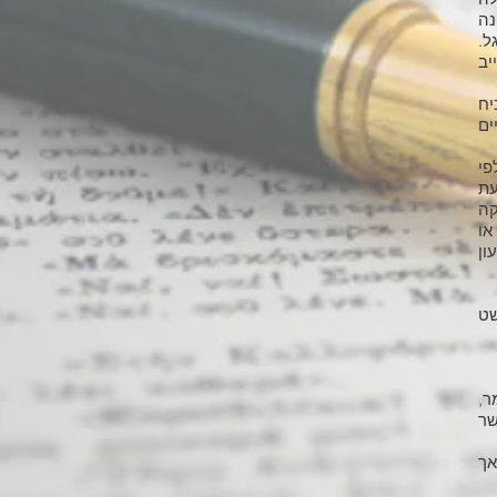
נה
ל.
ייב
יח
תקיים
פי
אם בעת
קה
או
ון
לפושט
ר,
שר
אך