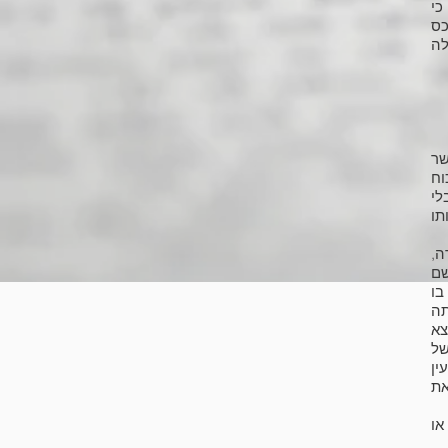
כי
כס
לה
שר
וח
לי
תו
ף 96(ב) לפקודה,
שם
בו
תה
צא
של
ין
את
או