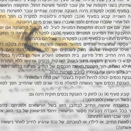
שתינתן בשני תקופות של זמן עובר למועד פשיטת הרגל, התקופה הראשו
קבועה בסעיף 96(א) לפקודה הינה הענקה שניתנה שנתיים עובר לפשיטת הרג
התקופה השנייה קבוע בסעיף 96(ב) לפקודה ורלוונטית למקרה בו הפך הח
רגל אחרי שעברו שנתיים ולפני שעברו עשר שנים מיום ההענקה.
זאת, וגם אם הוכחו התקופות המנויות לעיל, לא תבוטל ההענקה אם יוכ
מקבל ההענקה את הסייגים המנויים בסעיף 96(ב) לפקודה או שיראה כי ה
המנויים בסעיף 96(ג) לפקודה(נדון עליהם בהמשך)
כי עסקה שנעשתה שנתיים ממועד מעשה פשיטת הרגל הינה בטלה כל
הנאמן ואילו עסקאות שנעשו מעל לשנתיים ועד 10 שנים תבחנה ב
 היה החייב חדל פירעון. בית המשפט העליון אשר דן בסעיף בפסי
בע כי מטרת הסעיף הינה ביטול הענקות נכסים שנעשו ללא תמורה 
 לא נאותה, תוך הקטנת מאסת הנכסים של החייב ופגיעה בכושר הפירע
יב כלפי נושיו עת כניסתו
להליך פשיטת הרגל
.
נקת נכסים יכולה להיות חוקית בעצם? ישנן כמה דוגמאות:
למשל, הענקת נכסים אשר נעשתה למעלה מ-10 שנים לפני שהחייב הפך 
ג) לחוק כי הענקת נכסים חוקית הינה גם:
של הנישואין ולפניהם(1)
בהעברה שעשה החייב לבת/בן הזוג בשל הנישואים ולפניהם. כלומ
 בכל העברה הנובעת מקשר הנישואין ויחסי הנישואין של בני הזוג, א
פני שבני הזוג התחתנו..
לאשת החייב, או לילדו, או לטובתם, של נכס שהגיע לחייב לאחר נישואיו 
שתו(2)