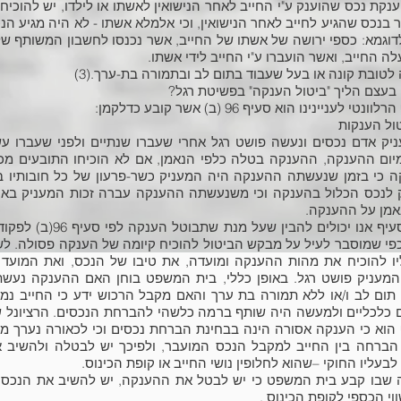
ענקת נכס שהוענק ע"י החייב לאחר הנישואין לאשתו או לילדו, יש להוכיח 
 בנכס שהגיע לחייב לאחר הנישואין, וכי אלמלא אשתו - לא היה מגיע הנ
 לדוגמא: כספי ירושה של אשתו של החייב, אשר נכנסו לחשבון המשותף ש
ה החייב, ואשר הועברו ע"י החייב לידי אשתו.
לטובת קונה או בעל שעבוד בתום לב ובתמורה בת-ערך.(3)
 בעצם הליך "ביטול הענקה" בפשיטת רגל?
נטי לעניינינו הוא סעיף 96 (ב) אשר קובע כדלקמן:
ניק אדם נכסים ונעשה פושט רגל אחרי שעברו שנתיים ולפני שעברו ע
יום ההענקה, ההענקה בטלה כלפי הנאמן, אם לא הוכיחו התובעים מכ
 כי בזמן שנעשתה ההענקה היה המעניק כשר-פרעון של כל חובותיו ב
 לנכס הכלול בהענקה וכי משנעשתה ההענקה עברה זכות המעניק באו
אמן על ההענקה.
לפי הסעיף אנו יכולים להבין שעל מנת שתבוטל הענקה לפי סעי
כפי שמוסבר לעיל על מבקש הביטול להוכיח קיומה של הענקה פסולה. ל
יו להוכיח את מהות ההענקה ומועדה, את טיבו של הנכס, ואת המועד 
מעניק פושט רגל. באופן כללי, בית המשפט בוחן האם ההענקה נעש
תום לב ו/או ללא תמורה בת ערך והאם מקבל הרכוש ידע כי החייב נמ
 כלכליים ולמעשה היה שותף ברמה כלשהי להברחת הנכסים. הרציונל 
הוא כי הענקה אסורה הינה בבחינת הברחת נכסים וכי לכאורה נערך מע
ברחה בין החייב למקבל הנכס המועבר, ולפיכך יש לבטלה ולהשיב 
בעליו החוקי –שהוא לחלופין נושי החייב או קופת הכינוס.
שבו קבע בית המשפט כי יש לבטל את ההענקה, יש להשיב את הנכס 
וי הכספי לקופת הכינוס .