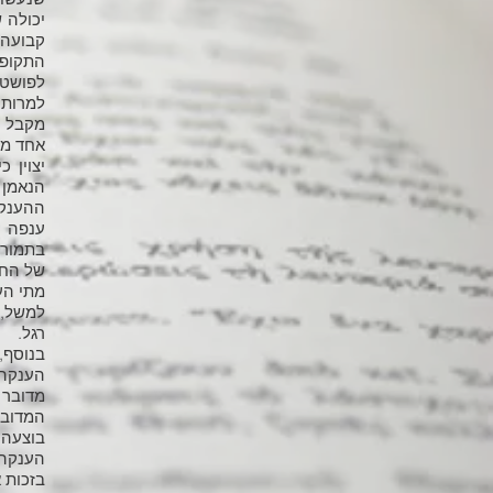
יכולה 
לפושט 
למרות 
אחד מהסייגים 
יצוין 
ההענקה
ענפה ק
בתמורה
של החי
מתי הע
רגל.
בנוסף, קובע סעיף 96 (
הענקה ב
מדובר 
המדובר
בוצעה ל
הענקה 
בזכות א