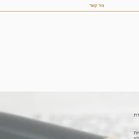
צור קשר
 כאמור בסעיף 96 לפקודת
ות
 פסולה