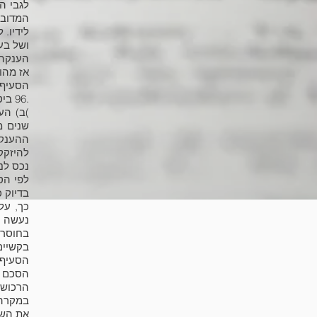
לגבי ה
המדובר
לידיו.
ושל בעל
הענקה 
אז מהו
הסעיף הרלוו
.96 ביטול הענקות
)ב) הע
שנים מ
ההענקה
להיזקק
נכס לנ
בדיוק 
כך, על
נעשה ה
בחוסר 
בקשיים
הסעיף 
הסכם ה
הרכוש ל
במקרה 
את השו